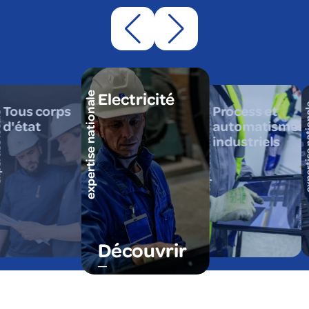
Electricité
expertise nationale
expertise nationale
expertise
Tous corps
Process et
cale
d'état
automatismes
industriels
Découvrir