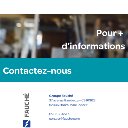
Pour +
d’informations
Contactez-nous
Groupe Fauché
37 avenue Gambetta – CS 90623
82006 Montauban Cedex 6
05 63 65 65 05
contact@fauche.com