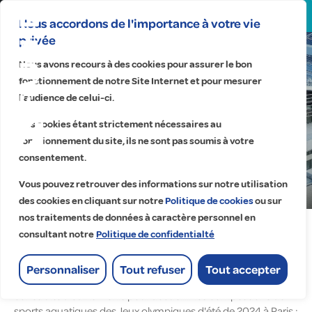
Search
for:
Nous accordons de l'importance à votre vie
privée
Saint-Denis | Île-de-France
Nous avons recours à des cookies pour assurer le bon
EDF ENR
fonctionnement de notre Site Internet et pour mesurer
Mise en service de la
l’audience de celui-ci.
centrale photovoltaïque
Ces cookies étant strictement nécessaires au
fonctionnement du site, ils ne sont pas soumis à votre
du Centre Aquatique
consentement.
Olympique de Saint-
Vous pouvez retrouver des informations sur notre utilisation
Denis
des cookies en cliquant sur notre
Politique de cookies
ou sur
Accueil
>
Réalisations
>
nos traitements de données à caractère personnel en
Mise en service de la centrale photovoltaïque du
consultant notre
Politique de confidentialté
Centre Aquatique Olympique de Saint-Denis
Personnaliser
Tout refuser
Tout accepter
Le Centre aquatique olympique est une piscine olympique
construite à Saint-Denis pour accueillir les compétitions de
sports aquatiques des Jeux olympiques d'été de 2024 à Paris :