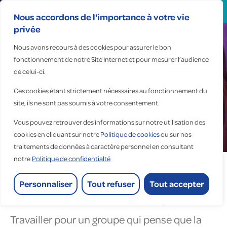
Search
for:
Nous accordons de l'importance à votre vie
privée
Nous avons recours à des cookies pour assurer le bon
fonctionnement de notre Site Internet et pour mesurer l’audience
Travailler chez
de celui-ci.
Fauché
Ces cookies étant strictement nécessaires au fonctionnement du
site, ils ne sont pas soumis à votre consentement.
Vous pouvez retrouver des informations sur notre utilisation des
cookies en cliquant sur notre
Politique de cookies
ou sur nos
Accueil
> Rejoignez-nous >
Travailler chez Fauché
traitements de données à caractère personnel en consultant
notre
Politique de confidentialté
Personnaliser
Tout refuser
Tout accepter
Travailler chez Fauché, c’est…
Travailler pour un groupe qui pense que la