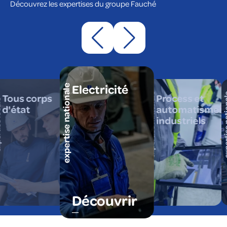
Découvrez les expertises du groupe Fauché
Electricité
expertise nationale
expertise nationale
expertise
Tous corps
Process et
cale
d'état
automatismes
industriels
Découvrir