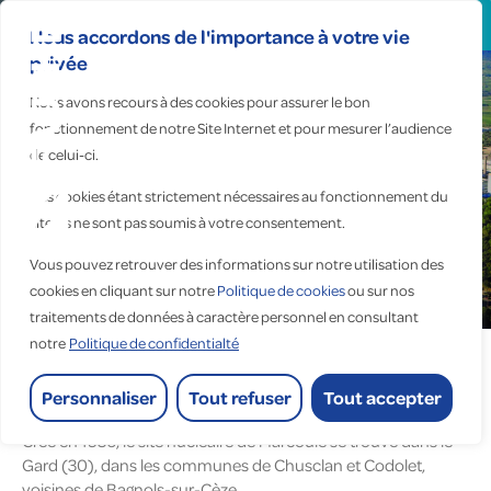
Search
for:
Nous accordons de l'importance à votre vie
privée
Chusclan | Occitanie
Nous avons recours à des cookies pour assurer le bon
fonctionnement de notre Site Internet et pour mesurer l’audience
CEA de Marcoule
de celui-ci.
Installations électriques
Ces cookies étant strictement nécessaires au fonctionnement du
pour un centre de
site, ils ne sont pas soumis à votre consentement.
recherches nucléaire
Vous pouvez retrouver des informations sur notre utilisation des
Accueil
>
Réalisations
>
cookies en cliquant sur notre
Politique de cookies
ou sur nos
Installations électriques pour un centre de recherches
traitements de données à caractère personnel en consultant
nucléaire
notre
Politique de confidentialté
Personnaliser
Tout refuser
Tout accepter
Créé en 1956, le site nucléaire de Marcoule se trouve dans le
Gard (30), dans les communes de Chusclan et Codolet,
voisines de Bagnols-sur-Cèze.