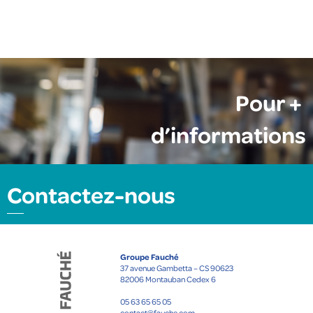
Pour +
d’informations
Contactez-nous
Groupe Fauché
37 avenue Gambetta – CS 90623
82006 Montauban Cedex 6
05 63 65 65 05
contact@fauche.com