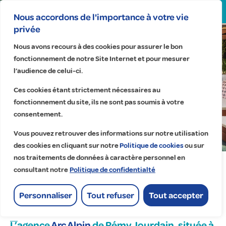
Search
for:
Nous accordons de l'importance à votre vie
privée
Nous avons recours à des cookies pour assurer le bon
Éclairer l'excellence : nos
fonctionnement de notre Site Internet et pour mesurer
solutions électriques au
l’audience de celui-ci.
service de l'hôtel Moxy à
Ces cookies étant strictement nécessaires au
Annecy.
fonctionnement du site, ils ne sont pas soumis à votre
consentement.
Accueil
>
Actualités
>
Éclairer l'excellence : nos solutions électriques au service de
Vous pouvez retrouver des informations sur notre utilisation
l'hôtel Moxy à Annecy.
des cookies en cliquant sur notre
Politique de cookies
ou sur
nos traitements de données à caractère personnel en
consultant notre
Politique de confidentialté
Publications
Personnaliser
Tout refuser
Tout accepter
Contactez-nous
L’agence
Arc Alpin
de Rémy Jourdain, située à