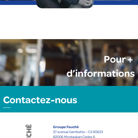
Pour +
d’informations
Contactez-nous
Groupe Fauché
37 avenue Gambetta – CS 90623
82006 Montauban Cedex 6