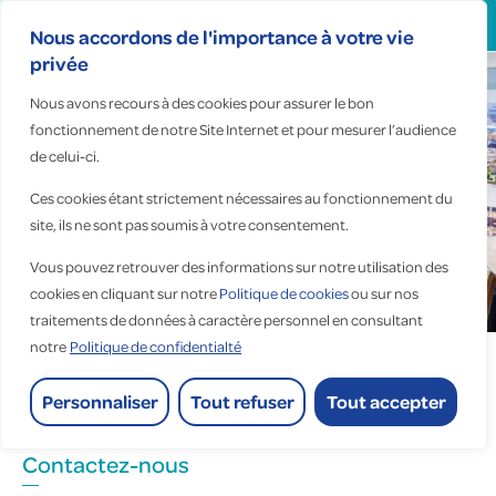
Search
for:
Nous accordons de l'importance à votre vie
privée
Nous avons recours à des cookies pour assurer le bon
fonctionnement de notre Site Internet et pour mesurer l’audience
de celui-ci.
Fauché, lauréat du
Ces cookies étant strictement nécessaires au fonctionnement du
Grand Prix FAS* de
site, ils ne sont pas soumis à votre consentement.
l'actionnariat salarié
Vous pouvez retrouver des informations sur notre utilisation des
Accueil
>
Actualités
>
cookies en cliquant sur notre
Politique de cookies
ou sur nos
Fauché, lauréat du Grand Prix FAS* de l'actionnariat salarié
traitements de données à caractère personnel en consultant
notre
Politique de confidentialté
Personnaliser
Tout refuser
Tout accepter
Non classé
Contactez-nous