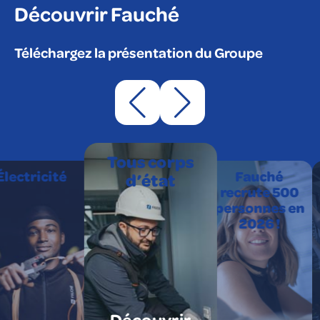
Découvrir Fauché
Téléchargez la présentation du Groupe
Tous corps
Électricité
Fauché
d’état
recrute 500
personnes en
2026 !
Découvrir