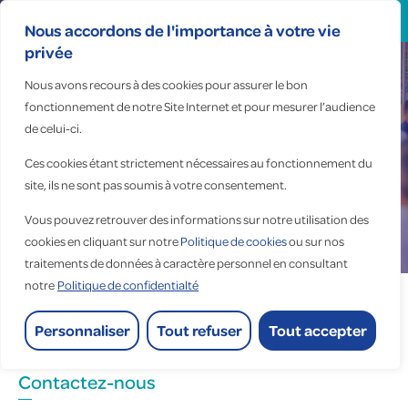
Search
for:
Nous accordons de l'importance à votre vie
privée
Nous avons recours à des cookies pour assurer le bon
fonctionnement de notre Site Internet et pour mesurer l’audience
de celui-ci.
Ces cookies étant strictement nécessaires au fonctionnement du
site, ils ne sont pas soumis à votre consentement.
Vous pouvez retrouver des informations sur notre utilisation des
cookies en cliquant sur notre
Politique de cookies
ou sur nos
Accueil
>
Actualités
>
Les coulisses des 60 ans
traitements de données à caractère personnel en consultant
notre
Politique de confidentialté
Personnaliser
Tout refuser
Tout accepter
Evenement
Contactez-nous