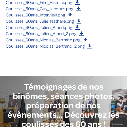
Coulisses_60ans_Film_Histoire.png
Coulisses_60ans_Guy_Jacques.png
Coulisses_60ans_Interview.png
Coulisses_60ans_Julie_Nathalie.png
Coulisses_60ans_Julien_Albert.png
Coulisses_60ans_Julien_Albert_2.png
Coulisses_60ans_Nicolas_Bertrand.png
Coulisses_60ans_Nicolas_Bertrand_2.png
Témoignages de nos
binômes, séances photos,
préparation de nos
évènements… Découvrez les
coulisses des 60 ans !