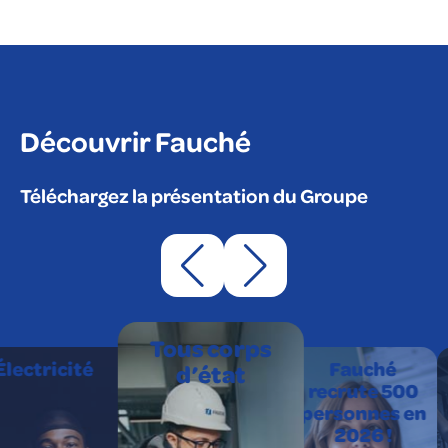
Découvrir Fauché
Téléchargez la présentation du Groupe
Tous corps
Électricité
Fauché
d’état
recrute 500
personnes en
2026 !