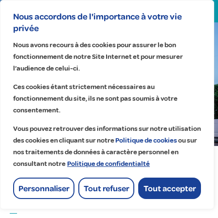
Search
for:
Nous accordons de l'importance à votre vie
privée
Nous avons recours à des cookies pour assurer le bon
fonctionnement de notre Site Internet et pour mesurer
l’audience de celui-ci.
Ces cookies étant strictement nécessaires au
fonctionnement du site, ils ne sont pas soumis à votre
Accueil
>
Actualités
>
consentement.
32 ans d’histoire pour Lumelec, célébrés avec 500
collaborateurs et partenaires… et une montgolfière, symbole
Vous pouvez retrouver des informations sur notre utilisation
de l’entreprise.
des cookies en cliquant sur notre
Politique de cookies
ou sur
nos traitements de données à caractère personnel en
consultant notre
Politique de confidentialté
Evenement
Personnaliser
Tout refuser
Tout accepter
Contactez-nous