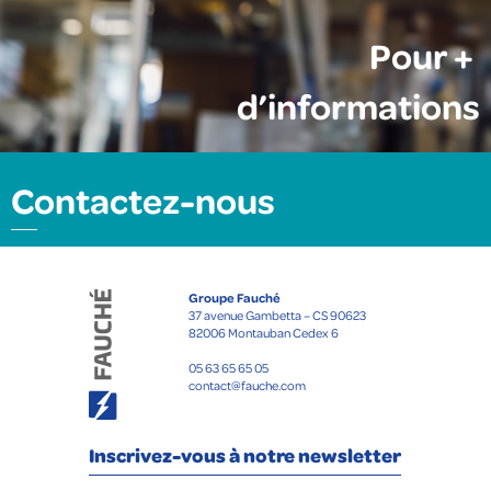
Pour +
d’informations
Contactez-nous
Groupe Fauché
37 avenue Gambetta – CS 90623
82006 Montauban Cedex 6
05 63 65 65 05
contact@fauche.com
Inscrivez-vous à notre newsletter