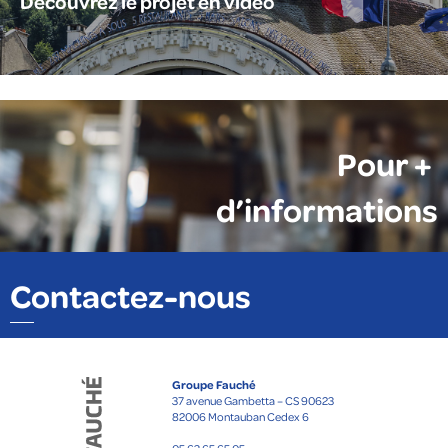
Découvrez le projet en vidéo
Pour +
d’informations
Contactez-nous
Groupe Fauché
37 avenue Gambetta – CS 90623
82006 Montauban Cedex 6