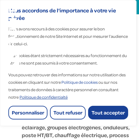
Search
for:
Nous accordons de l'importance à votre vie
privée
Nous avons recours à des cookies pour assurer le bon
fonctionnement de notre Site Internet et pour mesurer l’audience
Lumelec
de celui-ci.
Projets
Ces cookies étant strictement nécessaires au fonctionnement du
site, ils ne sont pas soumis à votre consentement.
Vous pouvez retrouver des informations sur notre utilisation des
Accueil
>
Lumelec Projets
cookies en cliquant sur notre
Politique de cookies
ou sur nos
traitements de données à caractère personnel en consultant
Lumelec Projets
notre
Politique de confidentialté
Personnaliser
Tout refuser
Tout accepter
Électricité courants forts : distribution,
éclairage, groupes électrogènes, onduleurs,
poste HT/BT, chauffage électrique, process