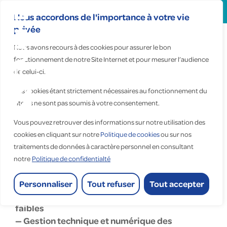
Search
for:
Nous accordons de l'importance à votre vie
privée
Nous avons recours à des cookies pour assurer le bon
Fauché
fonctionnement de notre Site Internet et pour mesurer l’audience
Projets
de celui-ci.
Tertiaire
Ces cookies étant strictement nécessaires au fonctionnement du
Provence
site, ils ne sont pas soumis à votre consentement.
Vous pouvez retrouver des informations sur notre utilisation des
Accueil
>
Fauché Projets Tertiaire Provence
cookies en cliquant sur notre
Politique de cookies
ou sur nos
traitements de données à caractère personnel en consultant
Fauché Projets Tertiaire Provence
notre
Politique de confidentialté
industrie,tertiaire
Personnaliser
Tout refuser
Tout accepter
— Installations électriques courants forts et
faibles
— Gestion technique et numérique des