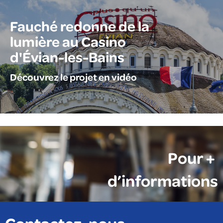
Fauché redonne de la
lumière au Casino
d'Évian-les-Bains
Découvrez le projet en vidéo
Pour +
d’informations