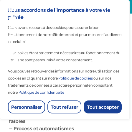
Search
for:
Nous accordons de l'importance à votre vie
privée
Nous avons recours à des cookies pour assurer le bon
Fauché
fonctionnement de notre Site Internet et pour mesurer l’audience
de celui-ci.
Saint-
Nazaire
Ces cookies étant strictement nécessaires au fonctionnement du
site, ils ne sont pas soumis à votre consentement.
Vous pouvez retrouver des informations sur notre utilisation des
Accueil
>
Fauché Saint-Nazaire
cookies en cliquant sur notre
Politique de cookies
ou sur nos
traitements de données à caractère personnel en consultant
Fauché Saint-Nazaire
notre
Politique de confidentialté
tertiaire
Personnaliser
Tout refuser
Tout accepter
— Installations électriques courants forts et
faibles
— Process et automatismes