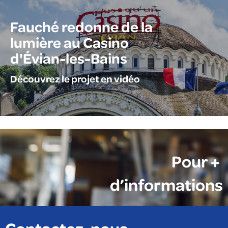
Fauché redonne de la
lumière au Casino
d'Évian-les-Bains
Découvrez le projet en vidéo
Pour +
d’informations