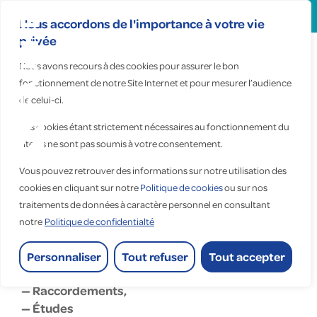
Search
for:
Nous accordons de l'importance à votre vie
privée
Nous avons recours à des cookies pour assurer le bon
Fauché
fonctionnement de notre Site Internet et pour mesurer l’audience
de celui-ci.
Nucléaire
Centre-Est
Ces cookies étant strictement nécessaires au fonctionnement du
site, ils ne sont pas soumis à votre consentement.
Vous pouvez retrouver des informations sur notre utilisation des
Accueil
>
Fauché Nucléaire Centre-Est
cookies en cliquant sur notre
Politique de cookies
ou sur nos
traitements de données à caractère personnel en consultant
Fauché Nucléaire Centre-Est
notre
Politique de confidentialté
nucleaire
Personnaliser
Tout refuser
Tout accepter
— Contrôle commande,
— Raccordements,
— Études