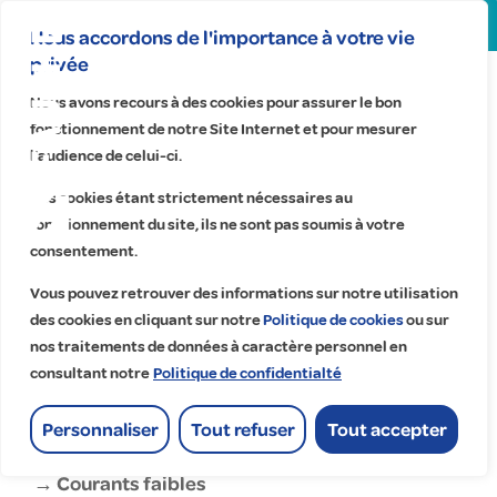
Search
for:
Nous accordons de l'importance à votre vie
privée
Nous avons recours à des cookies pour assurer le bon
fonctionnement de notre Site Internet et pour mesurer
Fauché La
l’audience de celui-ci.
Rochelle
Ces cookies étant strictement nécessaires au
fonctionnement du site, ils ne sont pas soumis à votre
consentement.
Accueil
>
Fauché La Rochelle
Vous pouvez retrouver des informations sur notre utilisation
des cookies en cliquant sur notre
Politique de cookies
ou sur
Fauché La Rochelle
nos traitements de données à caractère personnel en
consultant notre
Politique de confidentialté
tertiaire
— Installations électriques tertiaires :
Personnaliser
Tout refuser
Tout accepter
→ Courants forts
→ Courants faibles