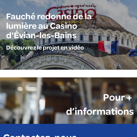
Fauché redonne de la
lumière au Casino
d'Évian-les-Bains
Découvrez le projet en vidéo
Pour +
d’informations