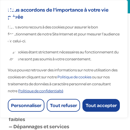
Search
for:
Nous accordons de l'importance à votre vie
privée
Nous avons recours à des cookies pour assurer le bon
fonctionnement de notre Site Internet et pour mesurer l’audience
Fauché
de celui-ci.
Bretagne
Ces cookies étant strictement nécessaires au fonctionnement du
site, ils ne sont pas soumis à votre consentement.
Vous pouvez retrouver des informations sur notre utilisation des
Accueil
>
Fauché Bretagne
cookies en cliquant sur notre
Politique de cookies
ou sur nos
traitements de données à caractère personnel en consultant
Fauché Bretagne
notre
Politique de confidentialté
industrie
Personnaliser
Tout refuser
Tout accepter
— Installations électriques courants forts et
faibles
— Dépannages et services