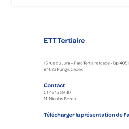
Gé
En
To
Fa
Nu
ETT Tertiaire
15 rue du Jura – Parc Tertiaire Icade - Bp 4051
94623
Rungis Cedex
Contact
01 45 15 29 30
M. Nicolas Bezan
Télécharger la présentation de l