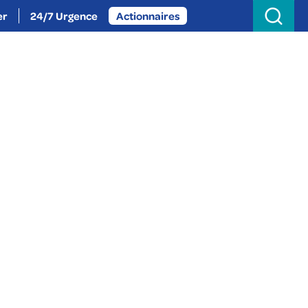
Search
for:
er
24/7 Urgence
Actionnaires
oignez-nous
Actualités
À propos