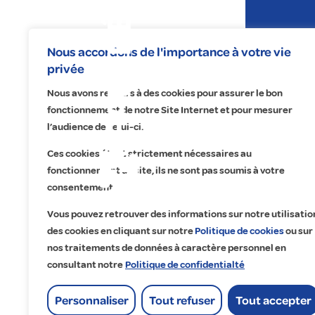
Expertises
Nous accordons de l'importance à votre vie
privée
Nous avons recours à des cookies pour assurer le bon
fonctionnement de notre Site Internet et pour mesurer
l’audience de celui-ci.
Ces cookies étant strictement nécessaires au
fonctionnement du site, ils ne sont pas soumis à votre
Na
No
Re
A 
consentement.
Éle
Éc
Fa
Qu
Vous pouvez retrouver des informations sur notre utilisatio
Pr
Ma
Tr
Cu
des cookies en cliquant sur notre
Politique de cookies
ou sur
nos traitements de données à caractère personnel en
Ma
Dig
Co
Ét
consultant notre
Politique de confidentialté
Of
Go
Lo
Personnaliser
Tout refuser
Tout accepter
His
Accueil
>
ETT Tertiaire