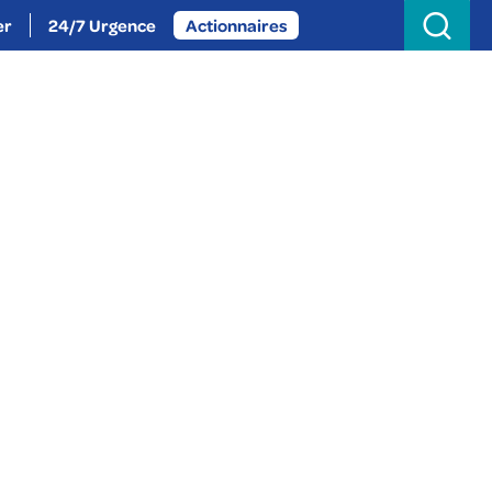
Search
for:
er
24/7 Urgence
Actionnaires
oignez-nous
Actualités
À propos
 - Fauché