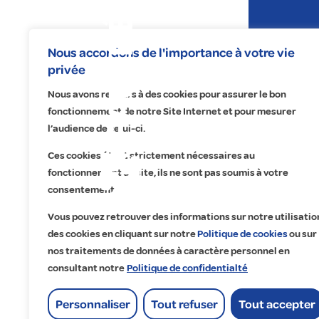
Expertises
Nous accordons de l'importance à votre vie
privée
Nous avons recours à des cookies pour assurer le bon
fonctionnement de notre Site Internet et pour mesurer
l’audience de celui-ci.
Centre d
Ces cookies étant strictement nécessaires au
fonctionnement du site, ils ne sont pas soumis à votre
Na
No
Re
A 
consentement.
Éle
Éc
Fa
Qu
Vous pouvez retrouver des informations sur notre utilisatio
Pr
Ma
Tr
Cu
des cookies en cliquant sur notre
Politique de cookies
ou sur
nos traitements de données à caractère personnel en
Ma
Dig
Co
Ét
consultant notre
Politique de confidentialté
Of
Go
Lo
Personnaliser
Tout refuser
Tout accepter
His
Accueil
>
Centre de travaux d’Avignon - Fauché Ouest