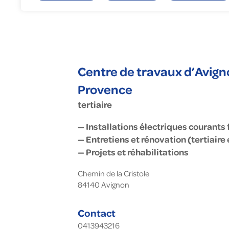
Gé
En
To
Fa
Nu
Centre de travaux d’Avign
Provence
tertiaire
— Installations électriques courants f
— Entretiens et rénovation (tertiaire
— Projets et réhabilitations
Chemin de la Cristole
84140
Avignon
Contact
0413943216