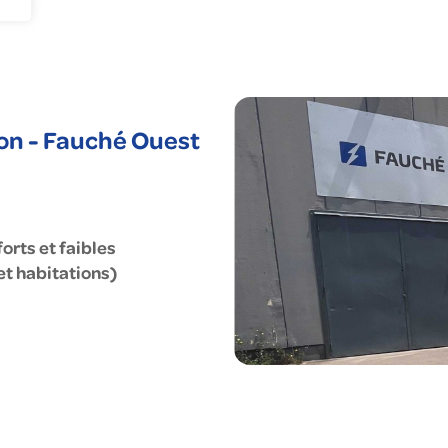
nie climatique
gagements RSE
us corps d'état
uché en France
cléaire
on - Fauché Ouest
orts et faibles
 et habitations)