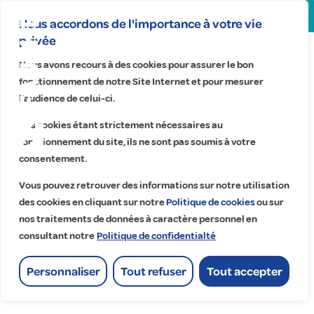
Search
for:
Nous accordons de l'importance à votre vie
privée
Centre de
services de
Nous avons recours à des cookies pour assurer le bon
fonctionnement de notre Site Internet et pour mesurer
Saint-
l’audience de celui-ci.
Nazaire -
Ces cookies étant strictement nécessaires au
Fauché
fonctionnement du site, ils ne sont pas soumis à votre
Maintenance
consentement.
Ouest
Vous pouvez retrouver des informations sur notre utilisation
Accueil
>
des cookies en cliquant sur notre
Politique de cookies
ou sur
Centre de services de Saint-Nazaire - Fauché Maintenance Ouest
Centre de services de Saint-
nos traitements de données à caractère personnel en
consultant notre
Politique de confidentialté
Nazaire - Fauché Maintenance
Ouest
Personnaliser
Tout refuser
Tout accepter
maintenance