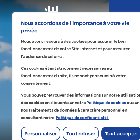
Expertises
Nous accordons de l'importance à votre vie
privée
Nous avons recours à des cookies pour assurer le bon
fonctionnement de notre Site Internet et pour mesurer
l’audience de celui-ci.
Ces cookies étant strictement nécessaires au
fonctionnement du site, ils ne sont pas soumis à votre
Na
No
Re
A 
consentement.
Éle
Éc
Fa
Qu
Vous pouvez retrouver des informations sur notre utilisatio
Pr
Ma
Tr
Cu
des cookies en cliquant sur notre
Politique de cookies
ou sur
nos traitements de données à caractère personnel en
Ma
Dig
Co
Ét
consultant notre
Politique de confidentialté
Of
Go
Lo
Personnaliser
Tout refuser
Tout accepter
His
Accueil
>
Réalisations
>
Maintenance Haute