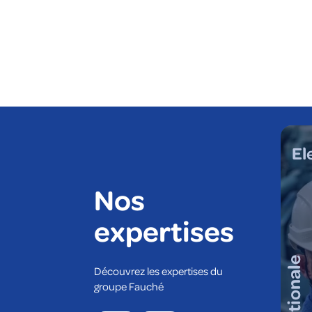
 climatique
Tous corps d'état
El
Nos
expertises
Découvrez les expertises du
groupe Fauché