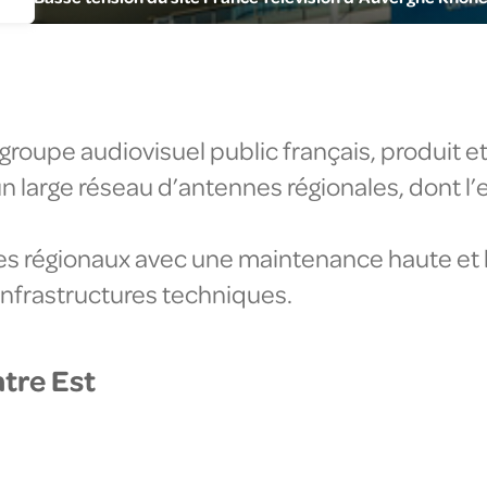
nie climatique
gagements RSE
us corps d'état
uché en France
cléaire
groupe audiovisuel public français, produit e
 un large réseau d’antennes régionales, dont
tes régionaux avec une maintenance haute et 
infrastructures techniques.
tre Est