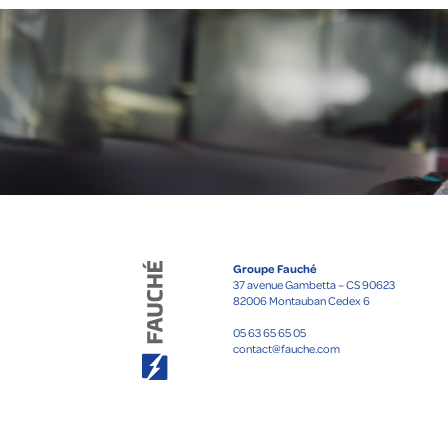
Groupe Fauché
37 avenue Gambetta – CS 90623
82006 Montauban Cedex 6
05 63 65 65 05
contact@fauche.com