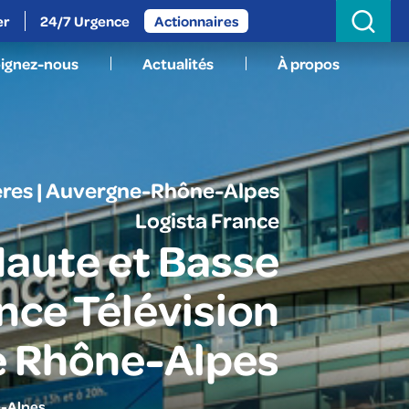
Search
for:
er
24/7 Urgence
Actionnaires
oignez-nous
Actualités
À propos
res | Auvergne-Rhône-Alpes
Logista France
aute et Basse
nce Télévision
e Rhône-Alpes
e-Alpes