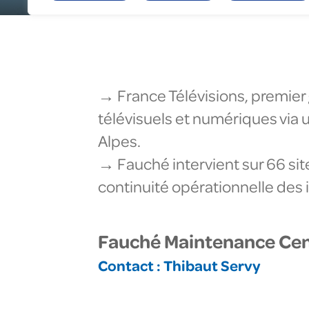
Gé
En
To
Fa
Nu
→ France Télévisions, premier 
télévisuels et numériques via
Alpes.
→ Fauché intervient sur 66 si
continuité opérationnelle des 
Fauché Maintenance Cen
Contact :
Thibaut Servy