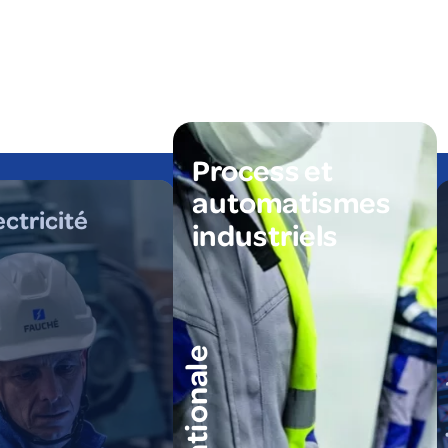
Process et
automatismes
ectricité
industriels