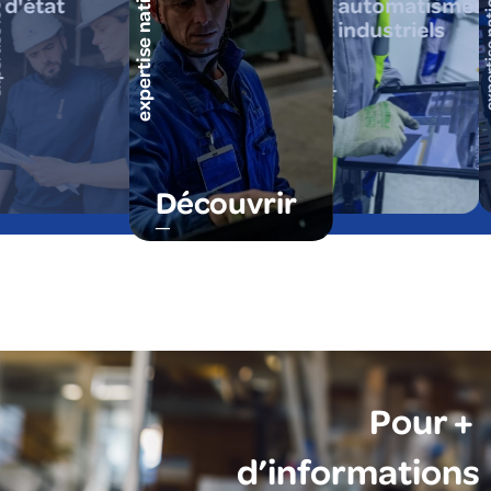
expertise nationale
expertise nationale
expertise
cale
d'état
automatismes
industriels
Découvrir
Pour +
d’informations