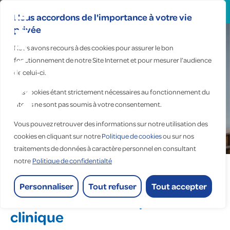
Search
for:
Nous accordons de l'importance à votre vie
privée
Nous avons recours à des cookies pour assurer le bon
fonctionnement de notre Site Internet et pour mesurer l’audience
Pin-Balma | Occitanie
de celui-ci.
Pitch Promotion, Espagno
Ces cookies étant strictement nécessaires au fonctionnement du
site, ils ne sont pas soumis à votre consentement.
Milani, Artelia
Clinique d’Aufrery
Vous pouvez retrouver des informations sur notre utilisation des
cookies en cliquant sur notre
Politique de cookies
ou sur nos
Accueil
>
Réalisations
>
Clinique d’Aufrery
traitements de données à caractère personnel en consultant
notre
Politique de confidentialté
Personnaliser
Tout refuser
Tout accepter
Installation électrique d’une
clinique