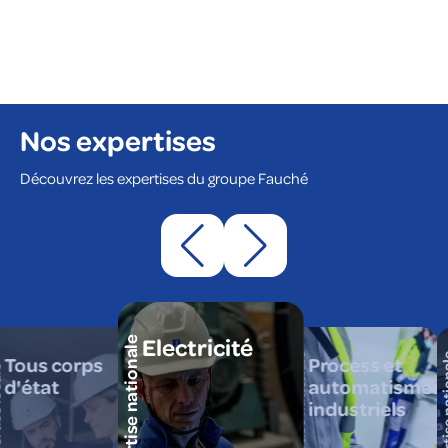
Nos expertises
Découvrez les expertises du groupe Fauché
Electricité
expertise nationale
expertise nationale
expertise
Tous corps
Process et
cale
d'état
automatismes
industriels